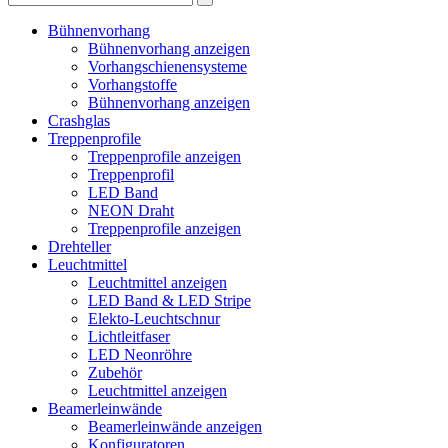
Bühnenvorhang
Bühnenvorhang anzeigen
Vorhangschienensysteme
Vorhangstoffe
Bühnenvorhang anzeigen
Crashglas
Treppenprofile
Treppenprofile anzeigen
Treppenprofil
LED Band
NEON Draht
Treppenprofile anzeigen
Drehteller
Leuchtmittel
Leuchtmittel anzeigen
LED Band & LED Stripe
Elekto-Leuchtschnur
Lichtleitfaser
LED Neonröhre
Zubehör
Leuchtmittel anzeigen
Beamerleinwände
Beamerleinwände anzeigen
Konfiguratoren