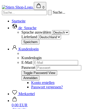
0
Suche...
Startseite
de
Sprache
Sprache auswählen
Lieferland
Kundenlogin
Kundenlogin
E-Mail
Passwort
Toggle Password View
Konto erstellen
Passwort vergessen?
Merkzettel
0,00 EUR