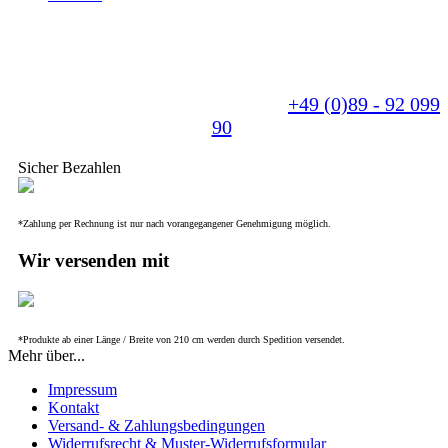
Sie benötigen eine individuelle Anfertigung? - Für
uns kein Problem. Wir fertigen Ihr Produkt nach
Ihren Wünschen und beraten Sie gerne.
Sprechen Sie uns einfach an unter
+49 (0)89 - 92 099
90
.
Sicher Bezahlen
*Zahlung per Rechnung ist nur nach vorangegangener Genehmigung möglich.
Wir versenden mit
*Produkte ab einer Länge / Breite von 210 cm werden durch Spedition versendet.
Mehr über...
Impressum
Kontakt
Versand- & Zahlungsbedingungen
Widerrufsrecht & Muster-Widerrufsformular