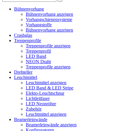
Bühnenvorhang
Bühnenvorhang anzeigen
Vorhangschienensysteme
Vorhangstoffe
Bühnenvorhang anzeigen
Crashglas
Treppenprofile
Treppenprofile anzeigen
Treppenprofil
LED Band
NEON Draht
Treppenprofile anzeigen
Drehteller
Leuchtmittel
Leuchtmittel anzeigen
LED Band & LED Stripe
Elekto-Leuchtschnur
Lichtleitfaser
LED Neonröhre
Zubehör
Leuchtmittel anzeigen
Beamerleinwände
Beamerleinwände anzeigen
Konfiguratoren