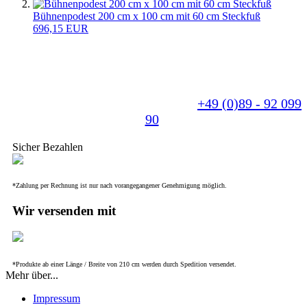
Bühnenpodest 200 cm x 100 cm mit 60 cm Steckfuß
696,15 EUR
Sie benötigen eine individuelle Anfertigung? - Für
uns kein Problem. Wir fertigen Ihr Produkt nach
Ihren Wünschen und beraten Sie gerne.
Sprechen Sie uns einfach an unter
+49 (0)89 - 92 099
90
.
Sicher Bezahlen
*Zahlung per Rechnung ist nur nach vorangegangener Genehmigung möglich.
Wir versenden mit
*Produkte ab einer Länge / Breite von 210 cm werden durch Spedition versendet.
Mehr über...
Impressum