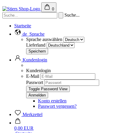
0
Suche...
Startseite
de
Sprache
Sprache auswählen
Lieferland
Kundenlogin
Kundenlogin
E-Mail
Passwort
Toggle Password View
Konto erstellen
Passwort vergessen?
Merkzettel
0,00 EUR