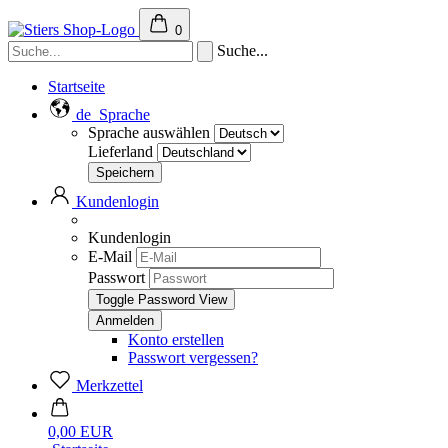
0
Suche...
Startseite
de
Sprache
Sprache auswählen
Lieferland
Kundenlogin
Kundenlogin
E-Mail
Passwort
Toggle Password View
Konto erstellen
Passwort vergessen?
Merkzettel
0,00 EUR