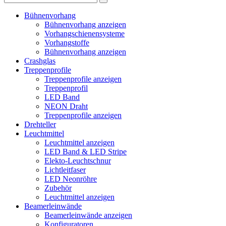
Bühnenvorhang
Bühnenvorhang anzeigen
Vorhangschienensysteme
Vorhangstoffe
Bühnenvorhang anzeigen
Crashglas
Treppenprofile
Treppenprofile anzeigen
Treppenprofil
LED Band
NEON Draht
Treppenprofile anzeigen
Drehteller
Leuchtmittel
Leuchtmittel anzeigen
LED Band & LED Stripe
Elekto-Leuchtschnur
Lichtleitfaser
LED Neonröhre
Zubehör
Leuchtmittel anzeigen
Beamerleinwände
Beamerleinwände anzeigen
Konfiguratoren