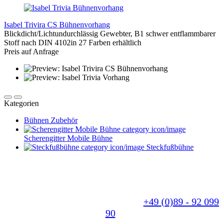
Isabel Trivira CS Bühnenvorhang
Blickdicht/Lichtundurchlässig Gewebter, B1 schwer entflammbarer
Stoff nach DIN 4102in 27 Farben erhältlich
Preis auf Anfrage
Kategorien
Bühnen Zubehör
Scherengitter Mobile Bühne
Steckfußbühne
Sie benötigen eine individuelle Anfertigung? - Für
uns kein Problem. Wir fertigen Ihr Produkt nach
Ihren Wünschen und beraten Sie gerne.
Sprechen Sie uns einfach an unter
+49 (0)89 - 92 099
90
.