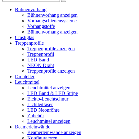
Bühnenvorhang
Bühnenvorhang anzeigen
Vorhangschienensysteme
Vorhangstoffe
Bühnenvorhang anzeigen
Crashglas
Treppenprofile
Treppenprofile anzeigen
Treppenprofil
LED Band
NEON Draht
Treppenprofile anzeigen
Drehteller
Leuchtmittel
Leuchtmittel anzeigen
LED Band & LED Stripe
Elekto-Leuchtschnur
Lichtleitfaser
LED Neonröhre
Zubehör
Leuchtmittel anzeigen
Beamerleinwände
Beamerleinwände anzeigen
Konfiguratoren