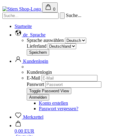
0
Suche...
Startseite
de
Sprache
Sprache auswählen
Lieferland
Kundenlogin
Kundenlogin
E-Mail
Passwort
Toggle Password View
Konto erstellen
Passwort vergessen?
Merkzettel
0,00 EUR