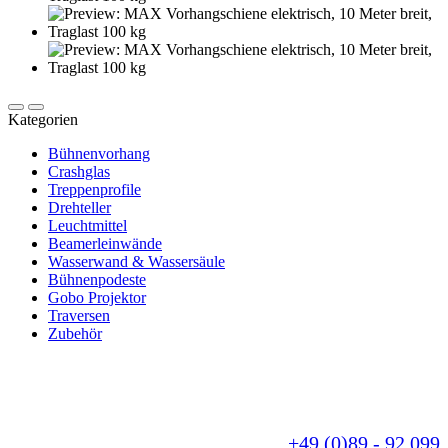
Kategorien
Bühnenvorhang
Crashglas
Treppenprofile
Drehteller
Leuchtmittel
Beamerleinwände
Wasserwand & Wassersäule
Bühnenpodeste
Gobo Projektor
Traversen
Zubehör
Sie benötigen eine individuelle Anfertigung? - Für
uns kein Problem. Wir fertigen Ihr Produkt nach
Ihren Wünschen und beraten Sie gerne.
Sprechen Sie uns einfach an unter
+49 (0)89 - 92 099