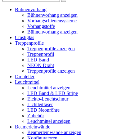
Bühnenvorhang
Bühnenvorhang anzeigen
Vorhangschienensysteme
Vorhangstoffe
Bühnenvorhang anzeigen
Crashglas
Treppenprofile
Treppenprofile anzeigen
Treppenprofil
LED Band
NEON Draht
Treppenprofile anzeigen
Drehteller
Leuchtmittel
Leuchtmittel anzeigen
LED Band & LED Stripe
Elekto-Leuchtschnur
Lichtleitfaser
LED Neonröhre
Zubehör
Leuchtmittel anzeigen
Beamerleinwände
Beamerleinwände anzeigen
Konfiguratoren