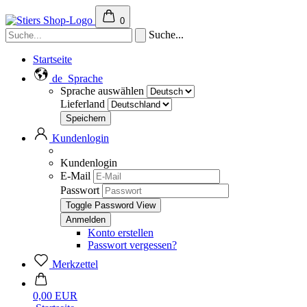
0
Suche...
Startseite
de
Sprache
Sprache auswählen
Lieferland
Kundenlogin
Kundenlogin
E-Mail
Passwort
Toggle Password View
Konto erstellen
Passwort vergessen?
Merkzettel
0,00 EUR