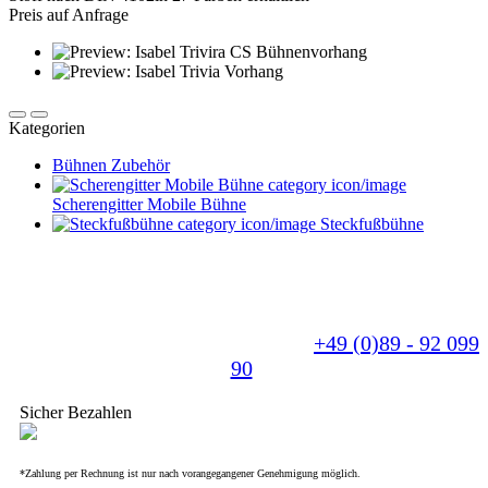
Preis auf Anfrage
Kategorien
Bühnen Zubehör
Scherengitter Mobile Bühne
Steckfußbühne
Sie benötigen eine individuelle Anfertigung? - Für
uns kein Problem. Wir fertigen Ihr Produkt nach
Ihren Wünschen und beraten Sie gerne.
Sprechen Sie uns einfach an unter
+49 (0)89 - 92 099
90
.
Sicher Bezahlen
*Zahlung per Rechnung ist nur nach vorangegangener Genehmigung möglich.