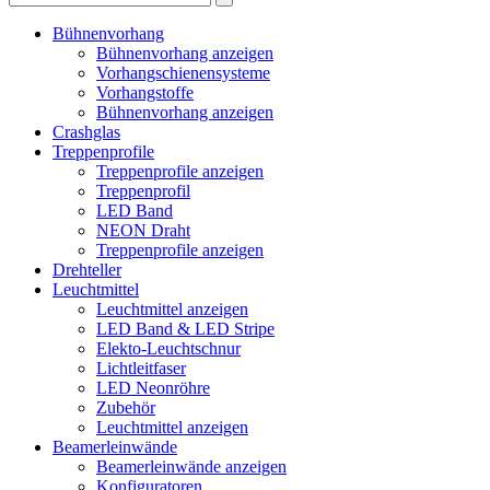
Bühnenvorhang
Bühnenvorhang anzeigen
Vorhangschienensysteme
Vorhangstoffe
Bühnenvorhang anzeigen
Crashglas
Treppenprofile
Treppenprofile anzeigen
Treppenprofil
LED Band
NEON Draht
Treppenprofile anzeigen
Drehteller
Leuchtmittel
Leuchtmittel anzeigen
LED Band & LED Stripe
Elekto-Leuchtschnur
Lichtleitfaser
LED Neonröhre
Zubehör
Leuchtmittel anzeigen
Beamerleinwände
Beamerleinwände anzeigen
Konfiguratoren