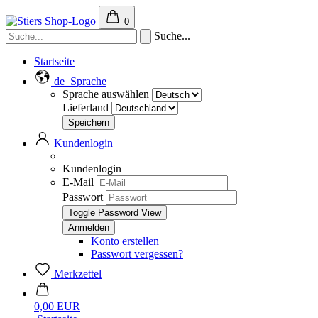
0
Suche...
Startseite
de
Sprache
Sprache auswählen
Lieferland
Kundenlogin
Kundenlogin
E-Mail
Passwort
Toggle Password View
Konto erstellen
Passwort vergessen?
Merkzettel
0,00 EUR