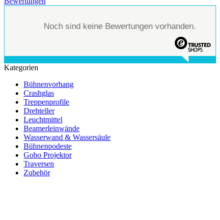
Bewertungen
Noch sind keine Bewertungen vorhanden.
Kategorien
Bühnenvorhang
Crashglas
Treppenprofile
Drehteller
Leuchtmittel
Beamerleinwände
Wasserwand & Wassersäule
Bühnenpodeste
Gobo Projektor
Traversen
Zubehör
Sie benötigen eine individuelle Anfertigung? - Für
uns kein Problem. Wir fertigen Ihr Produkt nach
Ihren Wünschen und beraten Sie gerne.