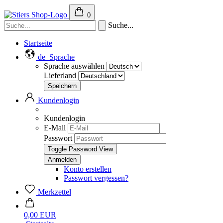
0
Suche...
Startseite
de
Sprache
Sprache auswählen
Lieferland
Kundenlogin
Kundenlogin
E-Mail
Passwort
Toggle Password View
Konto erstellen
Passwort vergessen?
Merkzettel
0,00 EUR