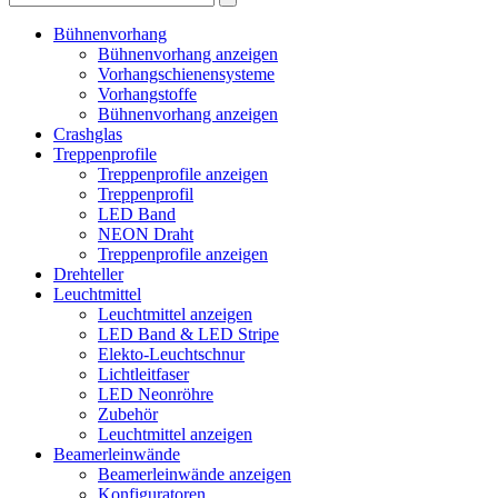
Bühnenvorhang
Bühnenvorhang anzeigen
Vorhangschienensysteme
Vorhangstoffe
Bühnenvorhang anzeigen
Crashglas
Treppenprofile
Treppenprofile anzeigen
Treppenprofil
LED Band
NEON Draht
Treppenprofile anzeigen
Drehteller
Leuchtmittel
Leuchtmittel anzeigen
LED Band & LED Stripe
Elekto-Leuchtschnur
Lichtleitfaser
LED Neonröhre
Zubehör
Leuchtmittel anzeigen
Beamerleinwände
Beamerleinwände anzeigen
Konfiguratoren