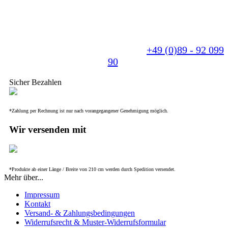
Sie benötigen eine individuelle Anfertigung? - Für
uns kein Problem. Wir fertigen Ihr Produkt nach
Ihren Wünschen und beraten Sie gerne.
Sprechen Sie uns einfach an unter
+49 (0)89 - 92 099
90
.
Sicher Bezahlen
*Zahlung per Rechnung ist nur nach vorangegangener Genehmigung möglich.
Wir versenden mit
*Produkte ab einer Länge / Breite von 210 cm werden durch Spedition versendet.
Mehr über...
Impressum
Kontakt
Versand- & Zahlungsbedingungen
Widerrufsrecht & Muster-Widerrufsformular