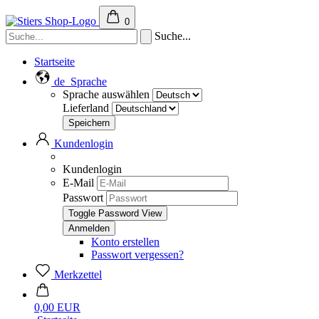
0
Suche...
Startseite
de
Sprache
Sprache auswählen
Lieferland
Kundenlogin
Kundenlogin
E-Mail
Passwort
Toggle Password View
Konto erstellen
Passwort vergessen?
Merkzettel
0,00 EUR