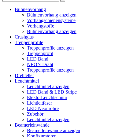
Bühnenvorhang
Bühnenvorhang anzeigen
Vorhangschienensysteme
Vorhangstoffe
Bühnenvorhang anzeigen
Crashglas
Treppenprofile
Treppenprofile anzeigen
Treppenprofil
LED Band
NEON Draht
Treppenprofile anzeigen
Drehteller
Leuchtmittel
Leuchtmittel anzeigen
LED Band & LED Stripe
Elekto-Leuchtschnur
Lichtleitfaser
LED Neonröhre
Zubehör
Leuchtmittel anzeigen
Beamerleinwände
Beamerleinwände anzeigen
Konfiguratoren