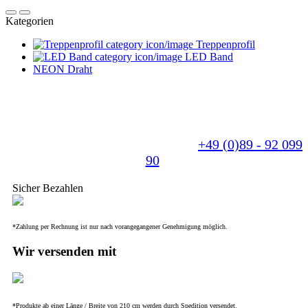
Kategorien
Treppenprofil
LED Band
NEON Draht
Sie benötigen eine individuelle Anfertigung? - Für
uns kein Problem. Wir fertigen Ihr Produkt nach
Ihren Wünschen und beraten Sie gerne.
Sprechen Sie uns einfach an unter
+49 (0)89 - 92 099
90
.
Sicher Bezahlen
*Zahlung per Rechnung ist nur nach vorangegangener Genehmigung möglich.
Wir versenden mit
*Produkte ab einer Länge / Breite von 210 cm werden durch Spedition versendet.